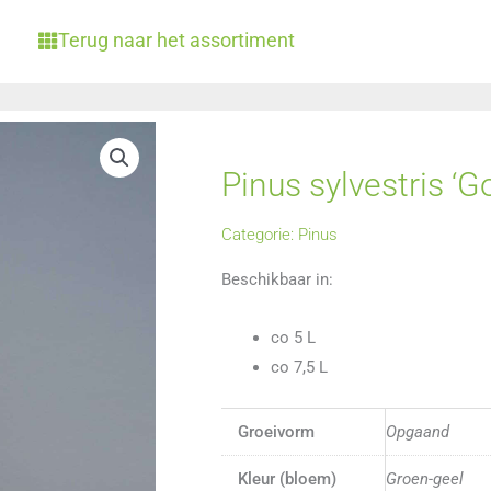
Terug naar het assortiment
Pinus sylvestris ‘G
Categorie:
Pinus
Beschikbaar in:
co 5 L
co 7,5 L
Groeivorm
Opgaand
Kleur (bloem)
Groen-geel