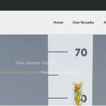
Home
Over Novarbo
A
Pinus sylvestris ‘Gold Coin’
e
/
Assortiment
/
P
/
Pinus
/ Pinus sylvestris ‘Gold Coin’