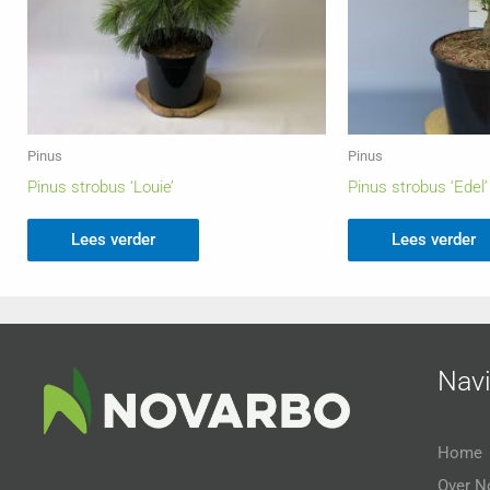
Pinus
Pinus
Pinus strobus ‘Louie’
Pinus strobus ‘Edel’
Lees verder
Lees verder
Navi
Home
Over N