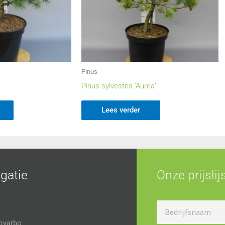
Pinus
Pinus sylvestris ‘Aurea’
Lees verder
gatie
Onze prijsli
Bedrijfsnaam
ovarbo