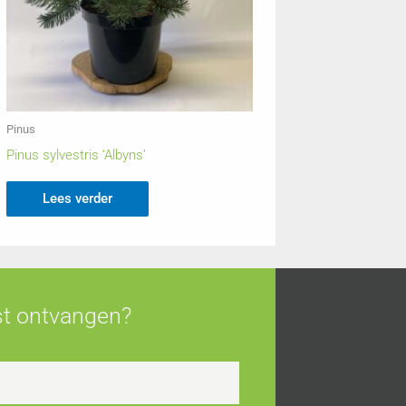
Pinus
Pinus sylvestris ‘Albyns’
Lees verder
jst ontvangen?