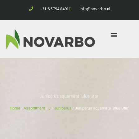
Ga
+31 6 5794 8491
info@novarbo.nl
naar
de
inhoud
Juniperus squamata ‘Blue Star’
Home
/
Assortiment
/
J
/
Juniperus
/ Juniperus squamata ‘Blue Star’