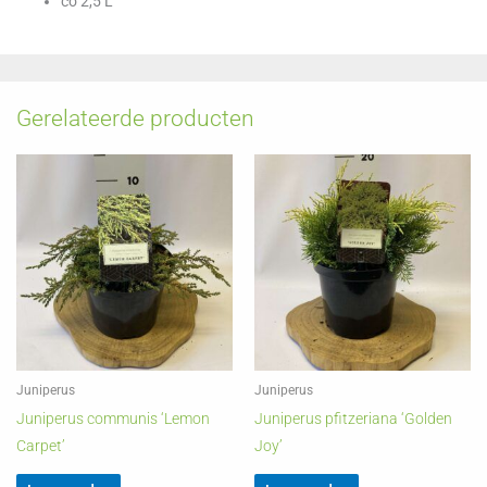
co 2,5 L
Gerelateerde producten
Juniperus
Juniperus
Juniperus communis ‘Lemon
Juniperus pfitzeriana ‘Golden
Carpet’
Joy’