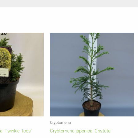
Cryptomeria
a ‘Twinkle Toes’
Cryptomeria japonica ‘Cristata’