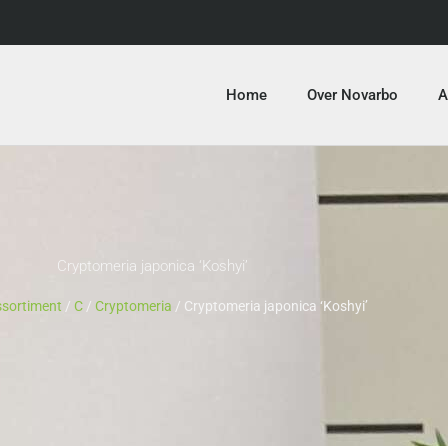
Home
Over Novarbo
A
Cryptomeria japonica ‘Koshyi’
sortiment
/
C
/
Cryptomeria
/ Cryptomeria japonica ‘Koshyi’