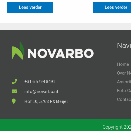
Lees verder
Lees verder
Navi
Home
Over N
+31 6 5794 8491
Assort
Foto Ga
info@novarbo.nl
Contac
Hof 10, 5768 RX Meijel
Copyright 202