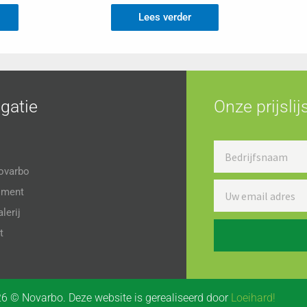
Lees verder
gatie
Onze prijsli
Bedrijfsnaam
ovarbo
Uw
iment
email
lerij
adres
t
6 © Novarbo. Deze website is gerealiseerd door
Loeihard!