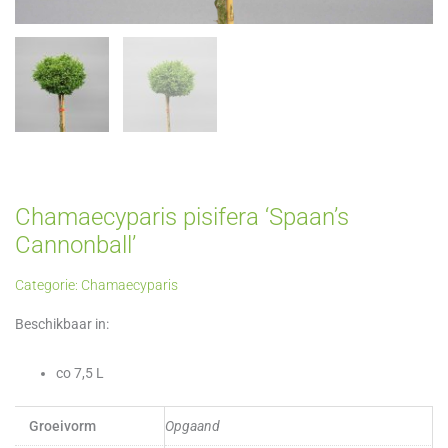
Chamaecyparis pisifera ‘Spaan’s
Cannonball’
Categorie:
Chamaecyparis
Beschikbaar in:
co 7,5 L
Groeivorm
Opgaand