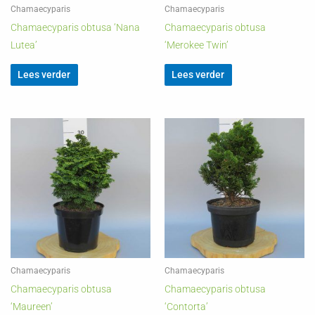
Chamaecyparis
Chamaecyparis
Chamaecyparis obtusa ‘Nana
Chamaecyparis obtusa
Lutea’
‘Merokee Twin’
Lees verder
Lees verder
Chamaecyparis
Chamaecyparis
Chamaecyparis obtusa
Chamaecyparis obtusa
‘Maureen’
‘Contorta’