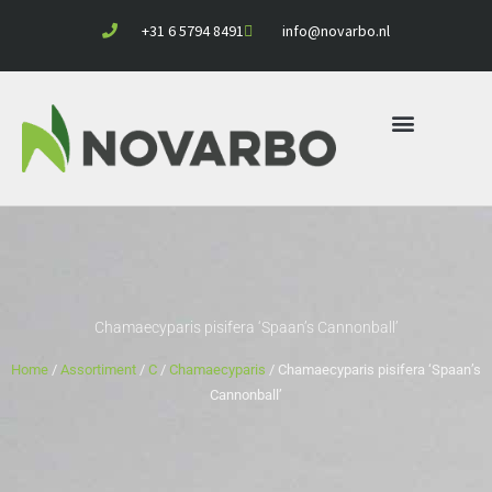
Ga
+31 6 5794 8491
info@novarbo.nl
naar
de
inhoud
Chamaecyparis pisifera ‘Spaan’s Cannonball’
Home
/
Assortiment
/
C
/
Chamaecyparis
/ Chamaecyparis pisifera ‘Spaan’s
Cannonball’